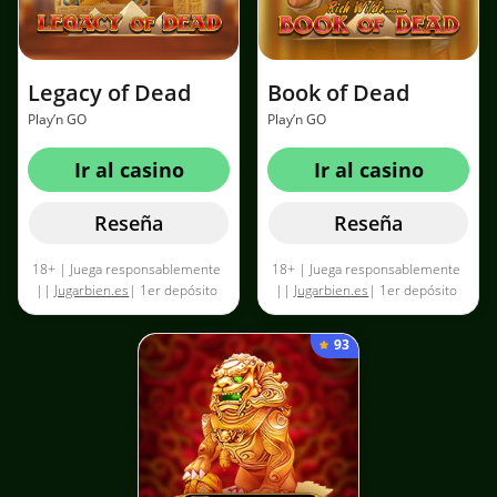
Legacy of Dead
Book of Dead
Play’n GO
Play’n GO
Ir al casino
Ir al casino
Reseña
Reseña
18+ | Juega responsablemente
18+ | Juega responsablemente
||
Jugarbien.es
| 1er depósito
||
Jugarbien.es
| 1er depósito
100% hasta $200. 2o depósito
100% hasta $200. 2o depósito
50% hasta $200. Rollover 25x y
50% hasta $200. Rollover 25x y
93
30x.|
Se aplican las normas y
30x.|
Se aplican las normas y
condiciones
condiciones