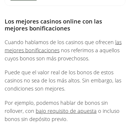
Los mejores casinos online con las
mejores bonificaciones
Cuando hablamos de los casinos que ofrecen
las
mejores bonificaciones
nos referimos a aquellos
cuyos bonos son más provechosos.
Puede que el valor real de los bonos de estos
casinos no sea de los más altos. Sin embargo, las
condiciones son mejores.
Por ejemplo, podemos hablar de bonos sin
rollover, con
bajo requisito de apuesta
o incluso
bonos sin depósito previo.