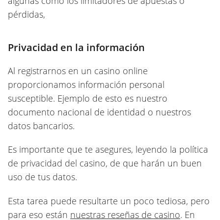
algunas como los limitadores de apuestas o
pérdidas,
Privacidad en la información
Al registrarnos en un casino online
proporcionamos información personal
susceptible. Ejemplo de esto es nuestro
documento nacional de identidad o nuestros
datos bancarios.
Es importante que te asegures, leyendo la política
de privacidad del casino, de que harán un buen
uso de tus datos.
Esta tarea puede resultarte un poco tediosa, pero
para eso están
nuestras reseñas de casino
. En