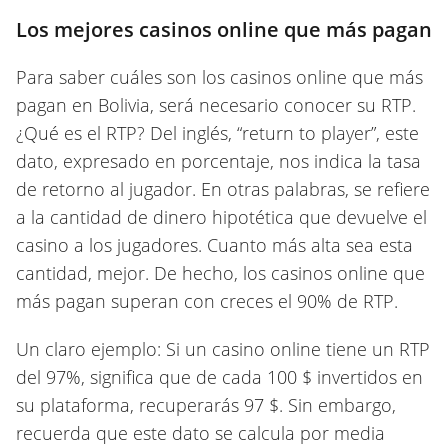
Los mejores casinos online que más pagan
Para saber cuáles son los casinos online que más
pagan en Bolivia, será necesario conocer su RTP.
¿Qué es el RTP? Del inglés, “return to player”, este
dato, expresado en porcentaje, nos indica la tasa
de retorno al jugador. En otras palabras, se refiere
a la cantidad de dinero hipotética que devuelve el
casino a los jugadores. Cuanto más alta sea esta
cantidad, mejor. De hecho, los casinos online que
más pagan superan con creces el 90% de RTP.
Un claro ejemplo: Si un casino online tiene un RTP
del 97%, significa que de cada 100 $ invertidos en
su plataforma, recuperarás 97 $. Sin embargo,
recuerda que este dato se calcula por media