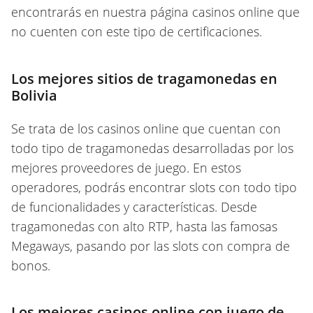
encontrarás en nuestra página casinos online que
no cuenten con este tipo de certificaciones.
Los mejores sitios de tragamonedas en
Bolivia
Se trata de los casinos online que cuentan con
todo tipo de tragamonedas desarrolladas por los
mejores proveedores de juego. En estos
operadores, podrás encontrar slots con todo tipo
de funcionalidades y características. Desde
tragamonedas con alto RTP, hasta las famosas
Megaways, pasando por las slots con compra de
bonos.
Los mejores casinos online con juego de