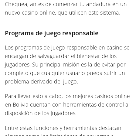
Chequea, antes de comenzar tu andadura en un
nuevo casino online, que utilicen este sistema.
Programa de juego responsable
Los programas de juego responsable en casino se
encargan de salvaguardar el bienestar de los
jugadores. Su principal misión es la de evitar por
completo que cualquier usuario pueda sufrir un
problema derivado del juego.
Para llevar esto a cabo, los mejores casinos online
en Bolivia cuentan con herramientas de control a
disposición de los jugadores.
Entre estas funciones y herramientas destacan