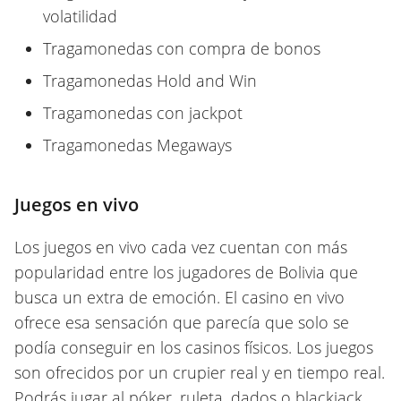
volatilidad
Tragamonedas con compra de bonos
Tragamonedas Hold and Win
Tragamonedas con jackpot
Tragamonedas Megaways
Juegos en vivo
Los juegos en vivo cada vez cuentan con más
popularidad entre los jugadores de Bolivia que
busca un extra de emoción. El casino en vivo
ofrece esa sensación que parecía que solo se
podía conseguir en los casinos físicos. Los juegos
son ofrecidos por un crupier real y en tiempo real.
Podrás jugar al póker, ruleta, dados o blackjack,