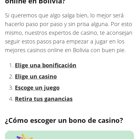
online en Bolivia?
Si queremos que algo salga bien, lo mejor será
hacerlo paso por paso y sin prisa alguna. Por esto
mismo, nuestros expertos de casino, te aconsejan
seguir estos pasos para empezar a jugar en los
mejores casinos online en Bolivia con buen pie.
Elige una bonificación
Elige un casino
Escoge un juego
Retira tus ganancias
¿Cómo escoger un bono de casino?