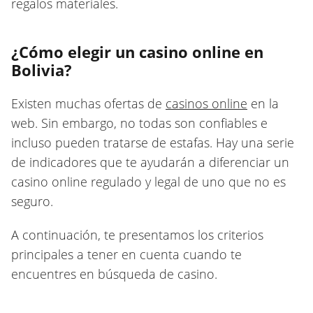
regalos materiales.
¿Cómo elegir un casino online en
Bolivia?
Existen muchas ofertas de
casinos online
en la
web. Sin embargo, no todas son confiables e
incluso pueden tratarse de estafas. Hay una serie
de indicadores que te ayudarán a diferenciar un
casino online regulado y legal de uno que no es
seguro.
A continuación, te presentamos los criterios
principales a tener en cuenta cuando te
encuentres en búsqueda de casino.