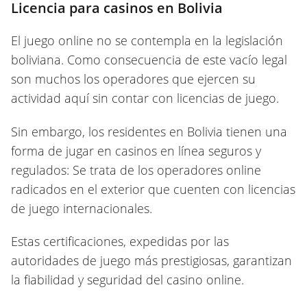
Licencia para casinos en Bolivia
El juego online no se contempla en la legislación
boliviana. Como consecuencia de este vacío legal
son muchos los operadores que ejercen su
actividad aquí sin contar con licencias de juego.
Sin embargo, los residentes en Bolivia tienen una
forma de jugar en casinos en línea seguros y
regulados: Se trata de los operadores online
radicados en el exterior que cuenten con licencias
de juego internacionales.
Estas certificaciones, expedidas por las
autoridades de juego más prestigiosas, garantizan
la fiabilidad y seguridad del casino online.