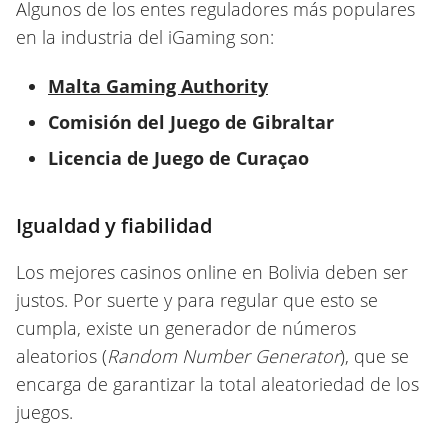
Algunos de los entes reguladores más populares
en la industria del iGaming son:
Malta Gaming Authority
Comisión del Juego de Gibraltar
Licencia de Juego de Curaçao
Igualdad y fiabilidad
Los mejores casinos online en Bolivia deben ser
justos. Por suerte y para regular que esto se
cumpla, existe un generador de números
aleatorios (
Random Number Generator
), que se
encarga de garantizar la total aleatoriedad de los
juegos.