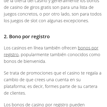
de la oferta del casino y generalmente los bonos
de casino de giros gratis son para una lista de
juegos concretos, o por otro lado, son para todos
los juegos de slot con algunas excepciones.
2. Bono por registro
Los casinos en línea también ofrecen
bonos por
registro
, popularmente también conocidos como
bonos de bienvenida.
Se trata de promociones que el casino te regala a
cambio de que crees una cuenta en su
plataforma; es decir, formes parte de su cartera
de clientes.
Los bonos de casino por registro pueden