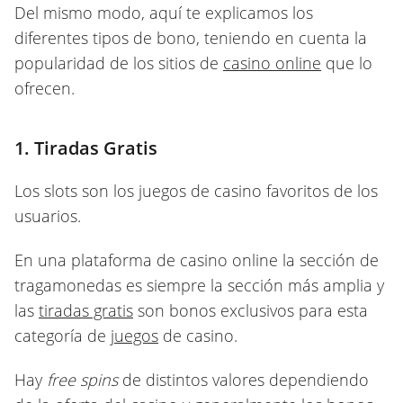
Del mismo modo, aquí te explicamos los
diferentes tipos de bono, teniendo en cuenta la
popularidad de los sitios de
casino online
que lo
ofrecen.
1. Tiradas Gratis
Los slots son los juegos de casino favoritos de los
usuarios.
En una plataforma de casino online la sección de
tragamonedas es siempre la sección más amplia y
las
tiradas gratis
son bonos exclusivos para esta
categoría de
juegos
de casino.
Hay
free spins
de distintos valores dependiendo