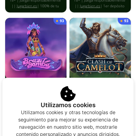
18+ | Juega responsablemente
18+ | Juega responsablemente
||
Jugarbien.es
| 100% de tu
||
Jugarbien.es
| 1er depósito
primer depósito hasta 500 $ –
100% hasta $200. 2o depósito
Depósito mínimo 10 $ Rollover
50% hasta $200. Rollover 25x y
93
93
15x|
Se aplican las normas y
30x.|
Se aplican las normas y
condiciones
condiciones
Brazil Bomba
Clash of Camelot
Yggdrasil
Play’n GO
Utilizamos cookies
Ir al casino
Ir al casino
Utilizamos cookies y otras tecnologías de
seguimiento para mejorar su experiencia de
Reseña
Reseña
navegación en nuestro sitio web, mostrarle
contenido personalizado y anuncios dirigidos,