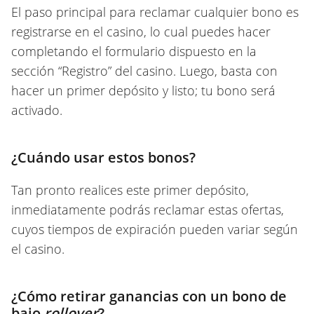
El paso principal para reclamar cualquier bono es
registrarse en el casino, lo cual puedes hacer
completando el formulario dispuesto en la
sección “Registro” del casino. Luego, basta con
hacer un primer depósito y listo; tu bono será
activado.
¿Cuándo usar estos bonos?
Tan pronto realices este primer depósito,
inmediatamente podrás reclamar estas ofertas,
cuyos tiempos de expiración pueden variar según
el casino.
¿Cómo retirar ganancias con un bono de
bajo
rollover
?