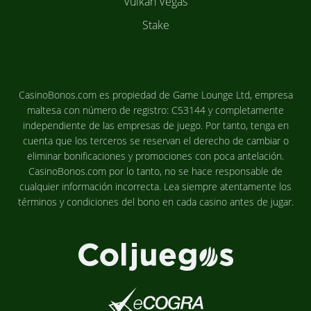
Vulkan Vegas
Stake
CasinoBonos.com es propiedad de Game Lounge Ltd, empresa
maltesa con número de registro: C53144 y completamente
independiente de las empresas de juego. Por tanto, tenga en
cuenta que los terceros se reservan el derecho de cambiar o
eliminar bonificaciones y promociones con poca antelación.
CasinoBonos.com por lo tanto, no se hace responsable de
cualquier información incorrecta. Lea siempre atentamente los
términos y condiciones del bono en cada casino antes de jugar.