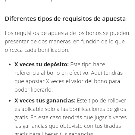
Diferentes tipos de requisitos de apuesta
Los requisitos de apuesta de los bonos se pueden
presentar de dos maneras, en función de lo que
ofrezca cada bonificación.
X veces tu depósito:
Este tipo hace
referencia al bono en efectivo. Aquí tendrás
que apostar X veces el valor del bono para
poder liberarlo.
X veces tus ganancias:
Este tipo de rollover
es aplicable solo a las bonificaciones de giros
gratis. En este caso tendrás que jugar X veces
las ganancias que obtuviste con tus tiradas
gratis para liberar tus ganancias.