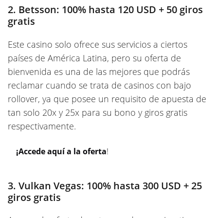
2. Betsson: 100% hasta 120 USD + 50 giros
gratis
Este casino solo ofrece sus servicios a ciertos
países de América Latina, pero su oferta de
bienvenida es una de las mejores que podrás
reclamar cuando se trata de casinos con bajo
rollover, ya que posee un requisito de apuesta de
tan solo 20x y 25x para su bono y giros gratis
respectivamente.
¡Accede aquí a la oferta
!
3. Vulkan Vegas: 100% hasta 300 USD + 25
giros gratis