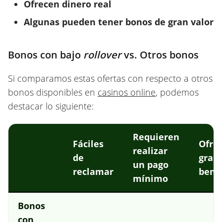
Ofrecen dinero real
Algunas pueden tener bonos de gran valor
Bonos con bajo
rollover
vs. Otros bonos
Si comparamos estas ofertas con respecto a otros
bonos disponibles en
casinos online
, podemos
destacar lo siguiente:
Requieren
Fáciles
Ofre
realizar
de
gran
un pago
reclamar
benef
mínimo
Bonos
con