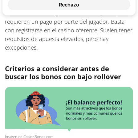
Estas ofertas están disponibles como bonos de
Rechazo
bienvenida en la mayoría de los casos, aunque no
requieren un pago por parte del jugador. Basta
con registrarse en el casino oferente. Suelen tener
requisitos de apuesta elevados, pero hay
excepciones.
Criterios a considerar antes de
buscar los bonos con bajo rollover
Imagen de CasinoBonos.com