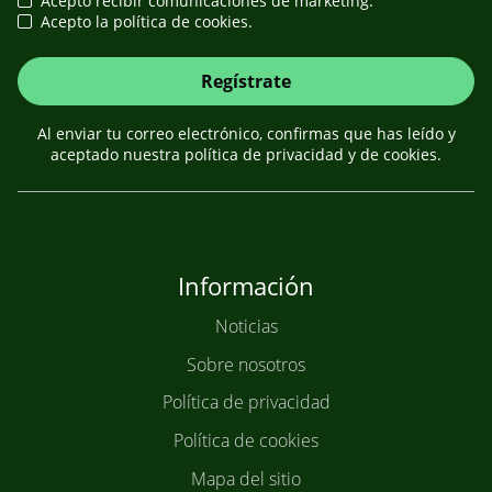
Acepto recibir comunicaciones de marketing.
Acepto la política de cookies.
Regístrate
Al enviar tu correo electrónico, confirmas que has leído y
aceptado nuestra política de privacidad y de cookies.
Información
Noticias
Sobre nosotros
Política de privacidad
Política de cookies
Mapa del sitio