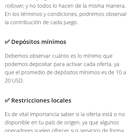
rollover
, y no todos lo hacen de la misma manera.
En los términos y condiciones, podremos observar
la contribución de cada juego.
✅ Depósitos mínimos
Debemos observar cuánto es lo mínimo que
podemos depositar para activar cada oferta, ya
que el promedio de depósitos mínimos es de 10 a
20 USD.
✅ Restricciones locales
Es de vital importancia saber si la oferta está o no
disponible en tu país de origen, ya que algunos
operadores suelen ofrecer sus servicios de forma