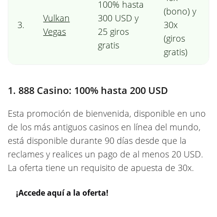
100% hasta
(bono) y
Vulkan
300 USD y
3.
30x
Vegas
25 giros
(giros
gratis
gratis)
1. 888 Casino: 100% hasta 200 USD
Esta promoción de bienvenida, disponible en uno
de los más antiguos casinos en línea del mundo,
está disponible durante 90 días desde que la
reclames y realices un pago de al menos 20 USD.
La oferta tiene un requisito de apuesta de 30x.
¡Accede aquí a la oferta!