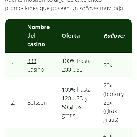
promociones que poseen un
rollover
muy bajo:
Nombre
del
Oferta
Rollover
casino
888
100% hasta
1.
30x
Casino
200 USD
20x
100% hasta
(bono) y
120 USD y
2.
Betsson
25x
50 giros
(giros
gratis
gratis)
40x