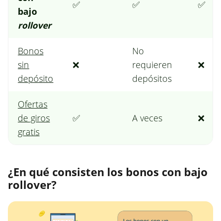
✅
✅
✅
bajo
rollover
Bonos
No
sin
❌
requieren
❌
depósito
depósitos
Ofertas
de giros
✅
A veces
❌
gratis
¿En qué consisten los bonos con bajo
rollover?