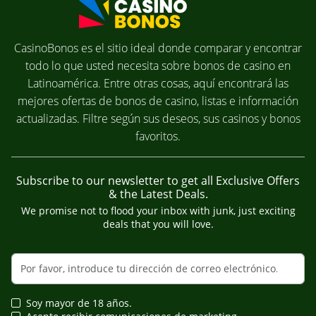
CasinoBonos es el sitio ideal donde comparar y encontrar
todo lo que usted necesita sobre bonos de casino en
Latinoamérica. Entre otras cosas, aquí encontrará las
mejores ofertas de bonos de casino, listas e información
actualizadas. Filtre según sus deseos, sus casinos y bonos
favoritos.
Subscribe to our newsletter to get all Exclusive Offers
& the Latest Deals.
We promise not to flood your inbox with junk, just exciting
deals that you will love.
Soy mayor de 18 años.