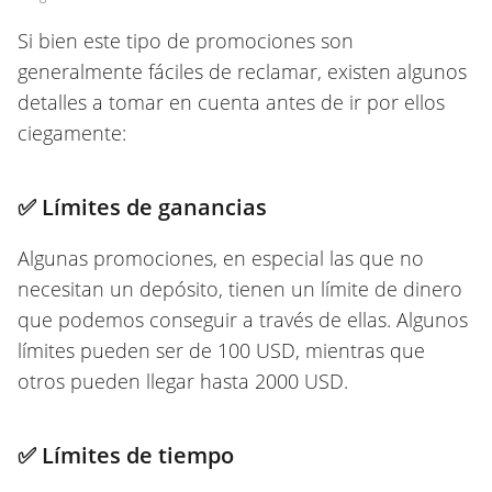
Si bien este tipo de promociones son
generalmente fáciles de reclamar, existen algunos
detalles a tomar en cuenta antes de ir por ellos
ciegamente:
✅ Límites de ganancias
Algunas promociones, en especial las que no
necesitan un depósito, tienen un límite de dinero
que podemos conseguir a través de ellas. Algunos
límites pueden ser de 100 USD, mientras que
otros pueden llegar hasta 2000 USD.
✅ Límites de tiempo