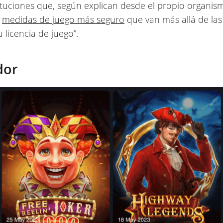
ituciones que, según explican desde el propio organism
e
medidas de juego más seguro
que van más allá de las
 licencia de juego”.
dor