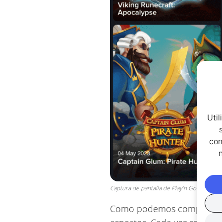
Uti
con
Captura de pantalla de Play’n Go
Como podemos comprobar, e