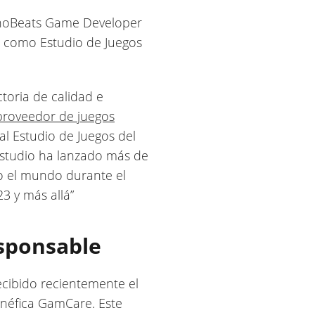
sinoBeats Game Developer
 como Estudio de Juegos
ctoria de calidad e
proveedor de juegos
al Estudio de Juegos del
 estudio ha lanzado más de
do el mundo durante el
3 y más allá”
sponsable
cibido recientemente el
enéfica GamCare. Este