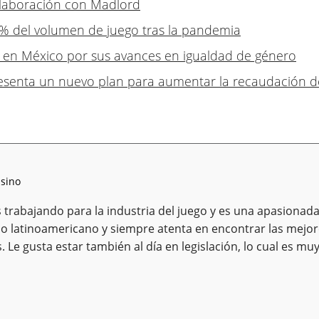
olaboración con Madlord
% del volumen de juego tras la pandemia
 en México por sus avances en igualdad de género
esenta un nuevo plan para aumentar la recaudación de
asino
s trabajando para la industria del juego y es una apasionada
do latinoamericano y siempre atenta en encontrar las mejor
. Le gusta estar también al día en legislación, lo cual es m