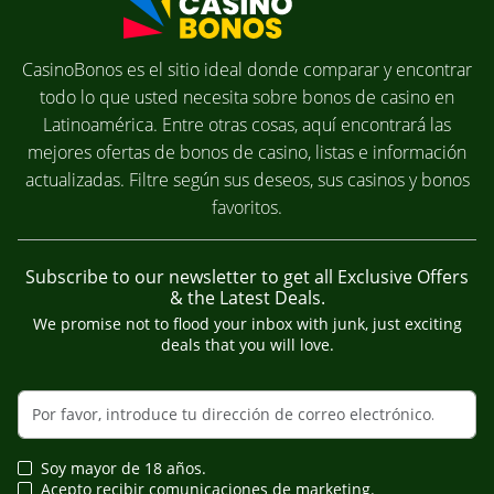
CasinoBonos es el sitio ideal donde comparar y encontrar
todo lo que usted necesita sobre bonos de casino en
Latinoamérica. Entre otras cosas, aquí encontrará las
mejores ofertas de bonos de casino, listas e información
actualizadas. Filtre según sus deseos, sus casinos y bonos
favoritos.
Subscribe to our newsletter to get all Exclusive Offers
& the Latest Deals.
We promise not to flood your inbox with junk, just exciting
deals that you will love.
Soy mayor de 18 años.
Acepto recibir comunicaciones de marketing.