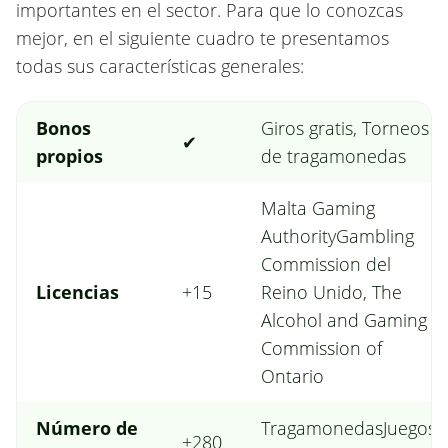
importantes en el sector. Para que lo conozcas
mejor, en el siguiente cuadro te presentamos
todas sus características generales:
Bonos
Giros gratis, Torneos
✔
propios
de tragamonedas
Malta Gaming
AuthorityGambling
Commission del
Licencias
+15
Reino Unido, The
Alcohol and Gaming
Commission of
Ontario
Número de
TragamonedasJuegos
+280