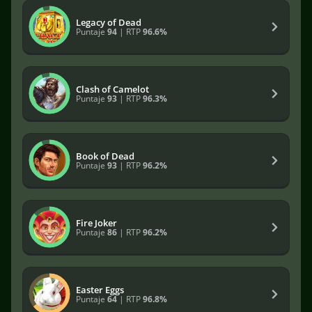
Legacy of Dead
Puntaje
94
| RTP
96.6%
Clash of Camelot
Puntaje
93
| RTP
96.3%
Book of Dead
Puntaje
93
| RTP
96.2%
Fire Joker
Puntaje
86
| RTP
96.2%
Easter Eggs
Puntaje
64
| RTP
96.8%