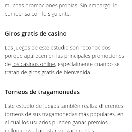
muchas promociones propias. Sin embargo, lo
compensa con lo siguiente:
Giros gratis de casino
Los
juegos
de este estudio son reconocidos
porque aparecen en las principales promociones
de
los casinos online
, especialmente cuando se
tratan de giros gratis de bienvenida.
Torneos de tragamonedas
Este estudio de juegos también realiza diferentes
torneos de sus tragamonedas más populares, en
el cual los usuarios pueden ganar premios
millonarios al apostar y jugar en ellas.