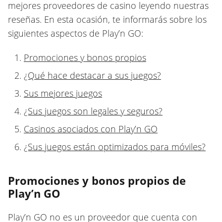
mejores proveedores de casino leyendo nuestras
reseñas. En esta ocasión, te informarás sobre los
siguientes aspectos de Play’n GO:
Promociones y bonos propios
¿Qué hace destacar a sus juegos?
Sus mejores juegos
¿Sus juegos son legales y seguros?
Casinos asociados con Play’n GO
¿Sus juegos están optimizados para móviles?
Promociones y bonos propios de
Play’n GO
Play’n GO no es un proveedor que cuenta con