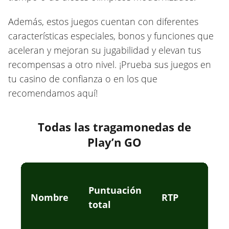
Además, estos juegos cuentan con diferentes
características especiales, bonos y funciones que
aceleran y mejoran su jugabilidad y elevan tus
recompensas a otro nivel. ¡Prueba sus juegos en
tu casino de confianza o en los que
recomendamos aquí!
Todas las tragamonedas de
Play’n GO
Ben
Puntuación
má
Nombre
RTP
total
(x 
apu