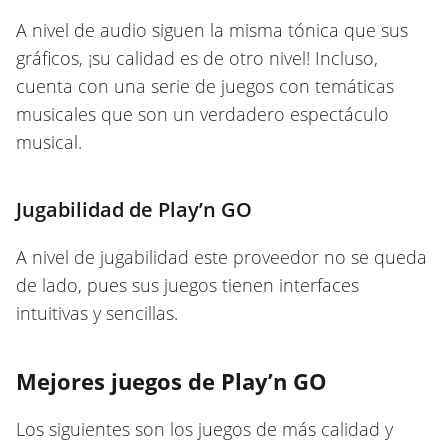
A nivel de audio siguen la misma tónica que sus
gráficos, ¡su calidad es de otro nivel! Incluso,
cuenta con una serie de juegos con temáticas
musicales que son un verdadero espectáculo
musical.
Jugabilidad de Play’n GO
A nivel de jugabilidad este proveedor no se queda
de lado, pues sus juegos tienen interfaces
intuitivas y sencillas.
Mejores juegos de Play’n GO
Los siguientes son los juegos de más calidad y