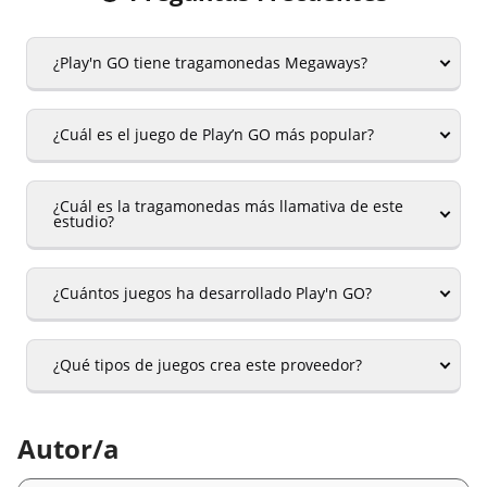
¿Play'n GO tiene tragamonedas Megaways?
¿Cuál es el juego de Play’n GO más popular?
¿Cuál es la tragamonedas más llamativa de este
estudio?
¿Cuántos juegos ha desarrollado Play'n GO?
¿Qué tipos de juegos crea este proveedor?
Autor/a