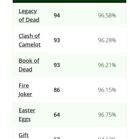
Legacy
94
96.58%
x50
of Dead
Clash of
93
96.28%
x35
Camelot
Book of
93
96.21%
x10
Dead
Fire
86
96.15%
x80
Joker
Easter
64
96.75%
x50
Eggs
Gift