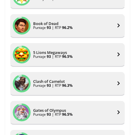
Book of Dead
Puntaje
93
| RTP
96.2%
5 Lions Megaways
Puntaje
93
| RTP
96.5%
Clash of Camelot
Puntaje
93
| RTP
96.3%
Gates of Olympus
Puntaje
93
| RTP
96.5%