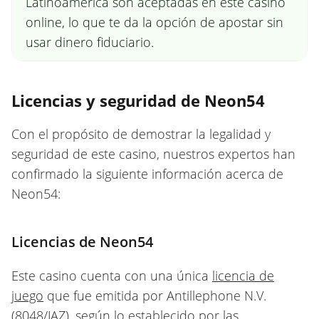
Latinoamérica son aceptadas en este casino
online, lo que te da la opción de apostar sin
usar dinero fiduciario.
Licencias y seguridad de Neon54
Con el propósito de demostrar la legalidad y
seguridad de este casino, nuestros expertos han
confirmado la siguiente información acerca de
Neon54:
Licencias de Neon54
Este casino cuenta con una única
licencia de
juego
que fue emitida por Antillephone N.V.
(8048/JAZ), según lo establecido por las