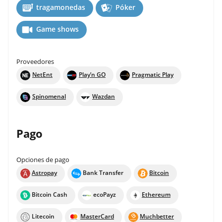
tragamonedas
Póker
Game shows
Proveedores
NetEnt
Play’n GO
Pragmatic Play
Spinomenal
Wazdan
Pago
Opciones de pago
Astropay
Bank Transfer
Bitcoin
Bitcoin Cash
ecoPayz
Ethereum
Litecoin
MasterCard
Muchbetter