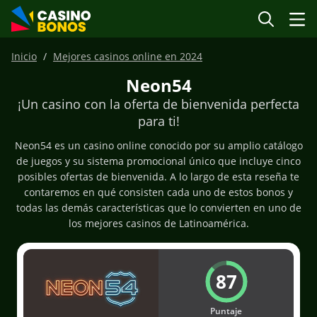
Inicio
Mejores casinos online en 2024
Neon54
¡Un casino con la oferta de bienvenida perfecta
para ti!
Neon54 es un casino online conocido por su amplio catálogo
de juegos y su sistema promocional único que incluye cinco
posibles ofertas de bienvenida. A lo largo de esta reseña te
contaremos en qué consisten cada uno de estos bonos y
todas las demás características que lo convierten en uno de
los mejores casinos de Latinoamérica.
87
Puntaje