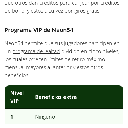
que otros dan créditos para canjear por créditos
de bono, y estos a su vez por giros gratis.
Programa VIP de Neon54
Neon54 permite que sus jugadores participen en
un
programa de lealtad
dividido en cinco niveles,
los cuales ofrecen límites de retiro máximo
mensual mayores al anterior y estos otros
beneficios:
Nivel
Beneficios extra
VIP
1
Ninguno