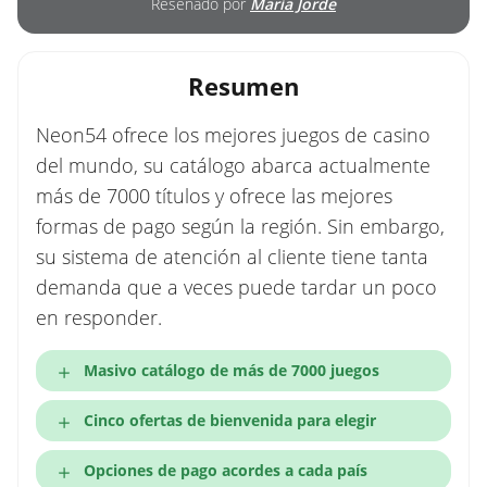
Reseñado por
María Jorde
Resumen
Neon54 ofrece los mejores juegos de casino
del mundo, su catálogo abarca actualmente
más de 7000 títulos y ofrece las mejores
formas de pago según la región. Sin embargo,
su sistema de atención al cliente tiene tanta
demanda que a veces puede tardar un poco
en responder.
Masivo catálogo de más de 7000 juegos
Cinco ofertas de bienvenida para elegir
Opciones de pago acordes a cada país