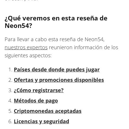
¿Qué veremos en esta reseña de
Neon54?
Para llevar a cabo esta reseña de Neon54,
nuestros expertos
reunieron información de los
siguientes aspectos:
Países desde donde puedes jugar
Ofertas y promociones disponibles
¿Cómo registrarse?
Métodos de pago
Criptomonedas aceptadas
Licencias y seguridad