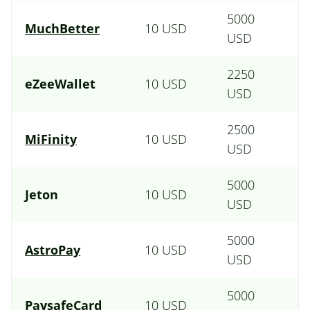
5000
MuchBetter
10 USD
USD
2250
eZeeWallet
10 USD
USD
2500
MiFinity
10 USD
USD
5000
Jeton
10 USD
USD
5000
AstroPay
10 USD
USD
5000
PaysafeCard
10 USD