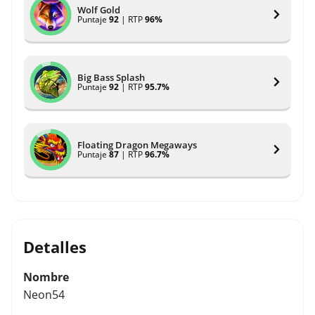
Wolf Gold
Puntaje
92
| RTP
96%
Big Bass Splash
Puntaje
92
| RTP
95.7%
Floating Dragon Megaways
Puntaje
87
| RTP
96.7%
Detalles
Nombre
Neon54