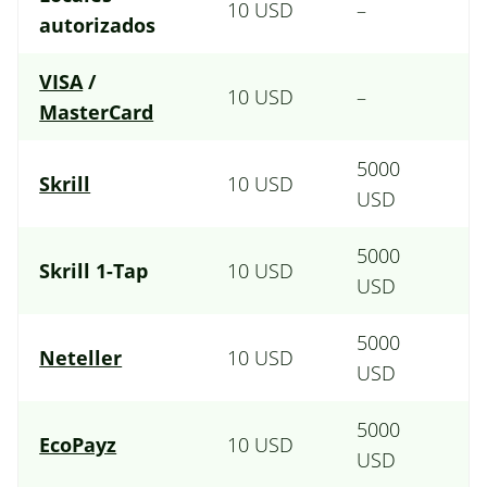
10 USD
–
autorizados
VISA
/
10 USD
–
MasterCard
5000
Skrill
10 USD
USD
5000
Skrill 1-Tap
10 USD
USD
5000
Neteller
10 USD
USD
5000
EcoPayz
10 USD
USD