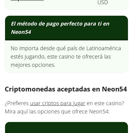
USD
El método de pago perfecto para ti en
Neon54
No importa desde qué país de Latinoamérica
estés jugando, este casino te ofrecerá las
mejores opciones.
Criptomonedas aceptadas en Neon54
¿Prefieres
usar criptos para jugar
en este casino?
Mira aquí las opciones que ofrece Neon54: