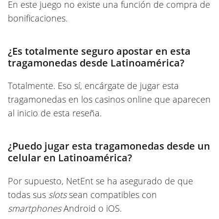
En este juego no existe una función de compra de
bonificaciones.
¿Es totalmente seguro apostar en esta
tragamonedas desde Latinoamérica?
Totalmente. Eso sí, encárgate de jugar esta
tragamonedas en los casinos online que aparecen
al inicio de esta reseña.
¿Puedo jugar esta tragamonedas desde un
celular en Latinoamérica?
Por supuesto, NetEnt se ha asegurado de que
todas sus
slots
sean compatibles con
smartphones
Android o iOS.