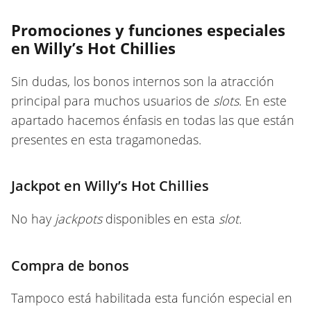
Promociones y funciones especiales
en Willy’s Hot Chillies
Sin dudas, los bonos internos son la atracción
principal para muchos usuarios de
slots
. En este
apartado hacemos énfasis en todas las que están
presentes en esta tragamonedas.
Jackpot en Willy’s Hot Chillies
No hay
jackpots
disponibles en esta
slot.
Compra de bonos
Tampoco está habilitada esta función especial en