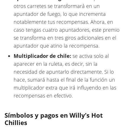
otros carretes se transformará en un
apuntador de fuego, lo que incrementa
notablemente tus recompensas. Ahora, en
caso tengas cuatro apuntadores, este premio
se transforma en tres giros adicionales en el
apuntador que atino la recompensa.
Multiplicador de chile:
se activa solo al
aparecer en la ruleta, es decir, sin la
necesidad de apuntarlo directamente. Si lo
hace, sumará hasta el final de la función un
multiplicador extra que irá influyendo en las
recompensas en efectivo.
Símbolos y pagos en Willy’s Hot
Chillies