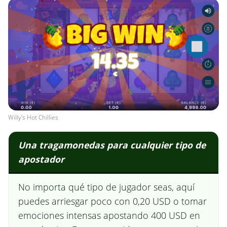
Willy’s Hot Chillies
Una tragamonedas para cualquier tipo de
apostador
No importa qué tipo de jugador seas, aquí
puedes arriesgar poco con 0,20 USD o tomar
emociones intensas apostando 400 USD en