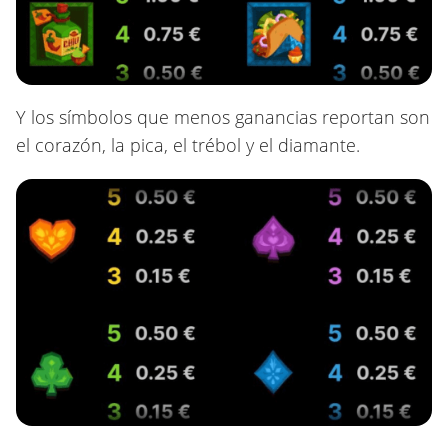
Y los símbolos que menos ganancias reportan son
el corazón, la pica, el trébol y el diamante.