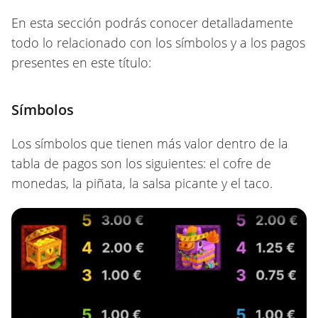
En esta sección podrás conocer detalladamente
todo lo relacionado con los símbolos y a los pagos
presentes en este título:
Símbolos
Los símbolos que tienen más valor dentro de la
tabla de pagos son los siguientes: el cofre de
monedas, la piñata, la salsa picante y el taco.