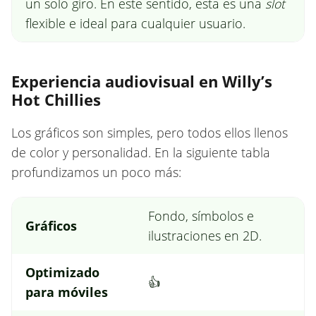
un solo giro. En este sentido, esta es una
slot
flexible e ideal para cualquier usuario.
Experiencia audiovisual en Willy’s
Hot Chillies
Los gráficos son simples, pero todos ellos llenos
de color y personalidad. En la siguiente tabla
profundizamos un poco más:
Fondo, símbolos e
Gráficos
ilustraciones en 2D.
Optimizado
👍
para móviles