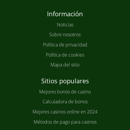
Información
Noticias
Sobre nosotros
Política de privacidad
Política de cookies
Mapa del sitio
Sitios populares
Mejores bonos de casino
Calculadora de bonos
Mejores casinos online en 2024
Métodos de pago para casinos