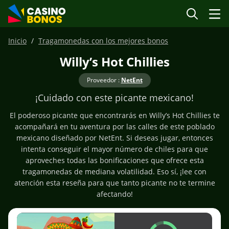
Inicio
Tragamonedas con los mejores bonos
Willy’s Hot Chillies
Proveedor :
NetEnt
¡Cuidado con este picante mexicano!
El poderoso picante que encontrarás en Willy’s Hot Chillies te
acompañará en tu aventura por las calles de este poblado
mexicano diseñado por NetEnt. Si deseas jugar, entonces
intenta conseguir el mayor número de chiles para que
aproveches todas las bonificaciones que ofrece esta
tragamonedas de mediana volatilidad. Eso sí, ¡lee con
atención esta reseña para que tanto picante no te termine
afectando!