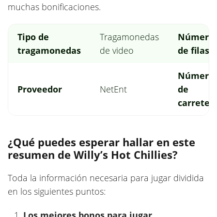
muchas bonificaciones.
Tipo de
Tragamonedas
Número
tragamonedas
de video
de filas
Número
Proveedor
NetEnt
de
carretes
¿Qué puedes esperar hallar en este
resumen de Willy’s Hot Chillies?
Toda la información necesaria para jugar dividida
en los siguientes puntos:
Los mejores bonos para jugar