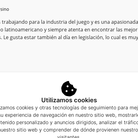
asino
s trabajando para la industria del juego y es una apasionada
do latinoamericano y siempre atenta en encontrar las mejor
. Le gusta estar también al día en legislación, lo cual es m
Utilizamos cookies
lizamos cookies y otras tecnologías de seguimiento para mej
Información
Sitios pop
su experiencia de navegación en nuestro sitio web, mostrarl
Noticias
Mejores bono
tenido personalizado y anuncios dirigidos, analizar el tráfic
nuestro sitio web y comprender de dónde provienen nuestro
y encontrar todo
Sobre nosotros
Calculadora 
visitantes.