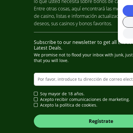
lo que usted necesita sobre bonos de casino e
Entre otras cosas, aquí encontrará las mejores
de casino, listas e información actualizadas. Fil
deseos, sus casinos y bonos favoritos.
Subscribe to our newsletter to get all Exclus
Latest Deals.
We promise not to flood your inbox with junk, just
that you will love.
Soy mayor de 18 años.
Acepto recibir comunicaciones de marketing.
Acepto la política de cookies.
Regístrate