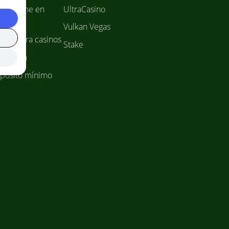
os online en
UltraCasino
Vulkan Vegas
ago para casinos
Stake
nvenida
pósito mínimo