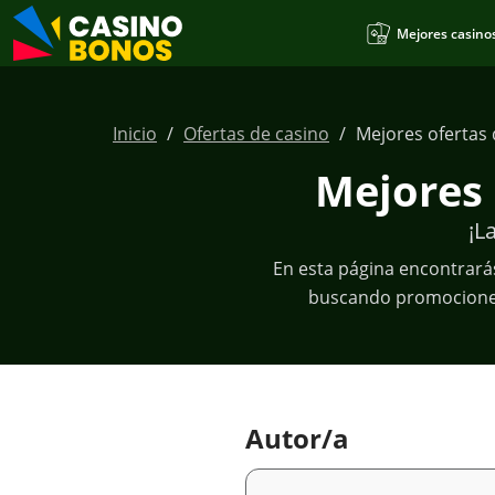
Mejores casino
Inicio
Ofertas de casino
Mejores ofertas 
Mejores 
¡L
En esta página encontrarás
buscando promociones 
Autor/a