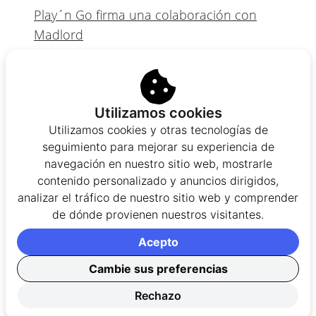
Play´n Go firma una colaboración con
Madlord
Panamá recupera el 98% del volumen de
juego tras la pandemia
Codere es galardonado en México por sus
Utilizamos cookies
avances en igualdad de género
Utilizamos cookies y otras tecnologías de
seguimiento para mejorar su experiencia de
La Hacienda chilena presenta un nuevo plan
navegación en nuestro sitio web, mostrarle
para aumentar la recaudación del juego
contenido personalizado y anuncios dirigidos,
online
analizar el tráfico de nuestro sitio web y comprender
de dónde provienen nuestros visitantes.
Autor/a
Acepto
Cambie sus preferencias
María Jorde
Analista de bonos de casino
Rechazo