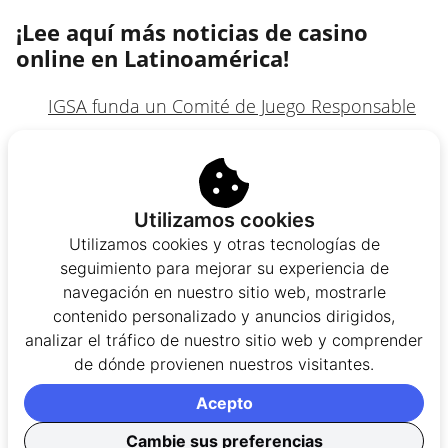
¡Lee aquí más noticias de casino
online en Latinoamérica!
IGSA funda un Comité de Juego Responsable
Play´n Go firma una colaboración con
Madlord
Panamá recupera el 98% del volumen de
Utilizamos cookies
juego tras la pandemia
Utilizamos cookies y otras tecnologías de
Codere es galardonado en México por sus
seguimiento para mejorar su experiencia de
navegación en nuestro sitio web, mostrarle
avances en igualdad de género
contenido personalizado y anuncios dirigidos,
La Hacienda chilena presenta un nuevo plan
analizar el tráfico de nuestro sitio web y comprender
para aumentar la recaudación del juego
de dónde provienen nuestros visitantes.
online
Acepto
Cambie sus preferencias