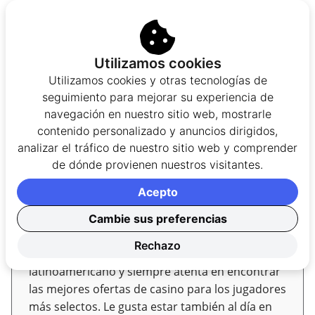
Codere es galardonado en México por sus
avances en igualdad de género
La Hacienda chilena presenta un nuevo plan
Utilizamos cookies
para aumentar la recaudación del juego
Utilizamos cookies y otras tecnologías de
online
seguimiento para mejorar su experiencia de
navegación en nuestro sitio web, mostrarle
Autor/a
contenido personalizado y anuncios dirigidos,
analizar el tráfico de nuestro sitio web y comprender
de dónde provienen nuestros visitantes.
María Jorde
Analista de bonos de casino
Acepto
María lleva cerca de 3 años trabajando para la
Cambie sus preferencias
industria del juego y es una apasionada del
Rechazo
casino online. Especializada en el mercado
latinoamericano y siempre atenta en encontrar
las mejores ofertas de casino para los jugadores
más selectos. Le gusta estar también al día en