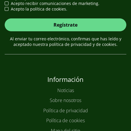
Acepto recibir comunicaciones de marketing.
Acepto la política de cookies.
Regístrate
Al enviar tu correo electrónico, confirmas que has leído y
aceptado nuestra política de privacidad y de cookies.
Información
Noticias
Sobre nosotros
Política de privacidad
Política de cookies
Mapa del sitio