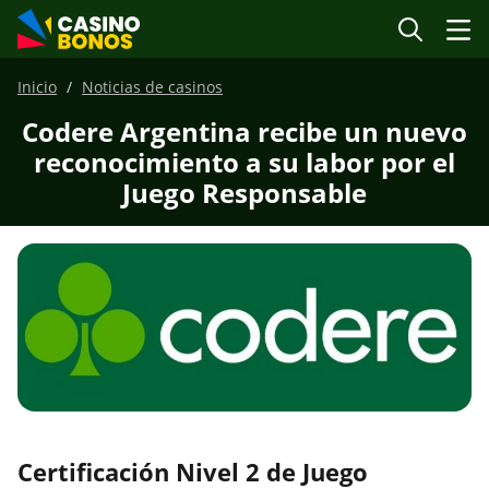
Inicio
Noticias de casinos
Codere Argentina recibe un nuevo
reconocimiento a su labor por el
Juego Responsable
Certificación Nivel 2 de Juego