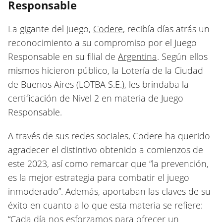
Responsable
La gigante del juego,
Codere
, recibía días atrás un
reconocimiento a su compromiso por el Juego
Responsable en su filial de
Argentina
. Según ellos
mismos hicieron público, la Lotería de la Ciudad
de Buenos Aires (LOTBA S.E.), les brindaba la
certificación de Nivel 2 en materia de Juego
Responsable.
A través de sus redes sociales, Codere ha querido
agradecer el distintivo obtenido a comienzos de
este 2023, así como remarcar que “la prevención,
es la mejor estrategia para combatir el juego
inmoderado”. Además, aportaban las claves de su
éxito en cuanto a lo que esta materia se refiere:
“Cada día nos esforzamos para ofrecer un