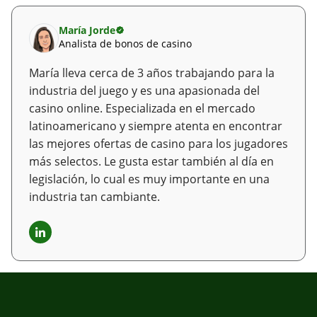
María Jorde
Analista de bonos de casino
María lleva cerca de 3 años trabajando para la
industria del juego y es una apasionada del
casino online. Especializada en el mercado
latinoamericano y siempre atenta en encontrar
las mejores ofertas de casino para los jugadores
más selectos. Le gusta estar también al día en
legislación, lo cual es muy importante en una
industria tan cambiante.