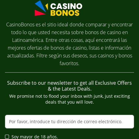
CasinoBonos es el sitio ideal donde comparar y encontrar
todo lo que usted necesita sobre bonos de casino en
Latinoamérica. Entre otras cosas, aquí encontrará las
mejores ofertas de bonos de casino, listas e información
actualizadas. Filtre según sus deseos, sus casinos y bonos
favoritos.
Subscribe to our newsletter to get all Exclusive Offers
& the Latest Deals.
We promise not to flood your inbox with junk, just exciting
deals that you will love.
Soy mayor de 18 años.