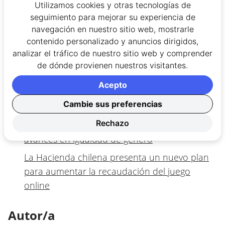
Lee aquí más noticias de casino
Utilizamos cookies y otras tecnologías de
online en Latinoamérica
seguimiento para mejorar su experiencia de
navegación en nuestro sitio web, mostrarle
contenido personalizado y anuncios dirigidos,
IGSA funda un Comité de Juego Responsable
analizar el tráfico de nuestro sitio web y comprender
Play´n Go firma una colaboración con
de dónde provienen nuestros visitantes.
Madlord
Acepto
Panamá recupera el 98% del volumen de
Cambie sus preferencias
juego tras la pandemia
Rechazo
Codere es galardonado en México por sus
avances en igualdad de género
La Hacienda chilena presenta un nuevo plan
para aumentar la recaudación del juego
online
Autor/a