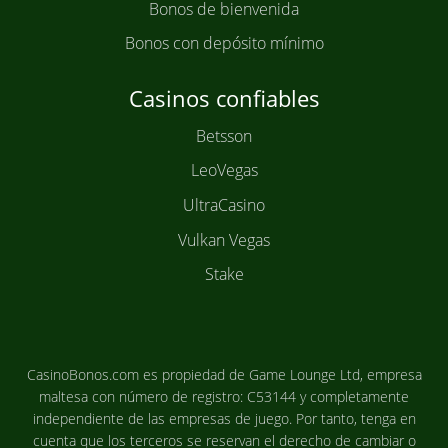
Bonos de bienvenida
Bonos con depósito mínimo
Casinos confiables
Betsson
LeoVegas
UltraCasino
Vulkan Vegas
Stake
CasinoBonos.com es propiedad de Game Lounge Ltd, empresa
maltesa con número de registro: C53144 y completamente
independiente de las empresas de juego. Por tanto, tenga en
cuenta que los terceros se reservan el derecho de cambiar o