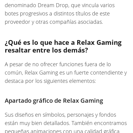
denominado Dream Drop, que vincula varios
botes progresivos a distintos títulos de este
proveedor y otras compañías asociadas.
¿Qué es lo que hace a Relax Gaming
resaltar entre los demás?
A pesar de no ofrecer funciones fuera de lo
común, Relax Gaming es un fuerte contendiente y
destaca por los siguientes elementos:
Apartado gráfico de Relax Gaming
Sus diseños en símbolos, personajes y fondos
están muy bien detallados. También encontramos
pequeñas animaciones con una calidad gráfica