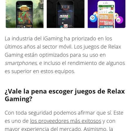
La industria del iGaming ha priorizado en los
últimos años al sector móvil. Los juegos de Relax
Gaming están optimizados para su uso en
smartphones
, e incluso el rendimiento de algunos
es superior en estos equipos.
¿Vale la pena escoger juegos de Relax
Gaming?
Con toda seguridad podemos afirmar que sí. Este
es uno de
los proveedores más exitosos
y con
mayor experiencia del mercado. Asimismo, la