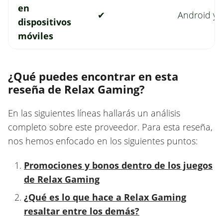
en
✔
Android y 
dispositivos
móviles
¿Qué puedes encontrar en esta
reseña de Relax Gaming?
En las siguientes líneas hallarás un análisis
completo sobre este proveedor. Para esta reseña,
nos hemos enfocado en los siguientes puntos:
Promociones y bonos dentro de los juegos
de Relax Gaming
¿Qué es lo que hace a Relax Gaming
resaltar entre los demás?