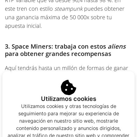
RTP variable que va desde 96,4 hasta 98 %. En
este tren con estilo
steampunk
puedes obtener
una ganancia máxima de 50 000x sobre tu
apuesta inicial.
3. Space Miners: trabaja con estos
aliens
para obtener grandes recompensas
Aquí tendrás hasta un millón de formas de ganar
(¡no exageramos!) y un pago máximo de 50 000x
sobre tu apuesta. El RTP de este título es variable:
va desde 96,47 hasta 97,14 %.
Utilizamos cookies
Utilizamos cookies y otras tecnologías de
4. Net Gains: únete a esta pintoresca y
seguimiento para mejorar su experiencia de
salvaje tripulación
navegación en nuestro sitio web, mostrarle
contenido personalizado y anuncios dirigidos,
Un grupo de animales se aventuran al mar a
analizar el tráfico de nuestro sitio web y comprender