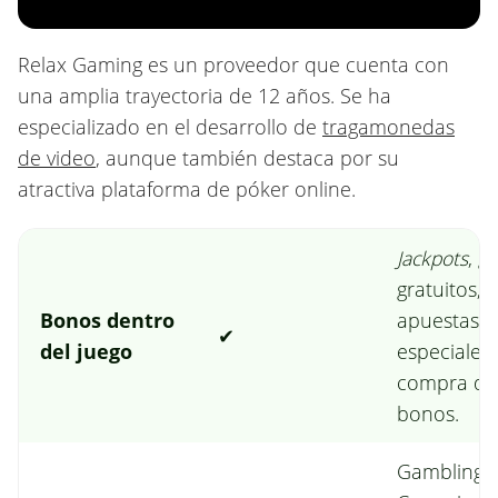
Relax Gaming es un proveedor que cuenta con
una amplia trayectoria de 12 años. Se ha
especializado en el desarrollo de
tragamonedas
de video
, aunque también destaca por su
atractiva plataforma de póker online.
Jackpots
, g
gratuitos,
Bonos dentro
apuestas
✔
del juego
especiales,
compra de
bonos.
Gambling