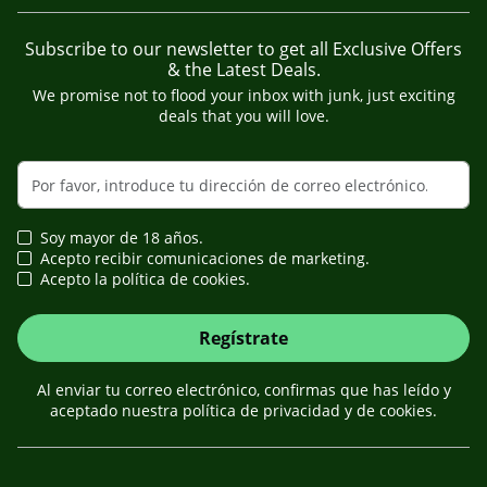
Subscribe to our newsletter to get all Exclusive Offers
& the Latest Deals.
We promise not to flood your inbox with junk, just exciting
deals that you will love.
Soy mayor de 18 años.
Acepto recibir comunicaciones de marketing.
Acepto la política de cookies.
Regístrate
Al enviar tu correo electrónico, confirmas que has leído y
aceptado nuestra política de privacidad y de cookies.