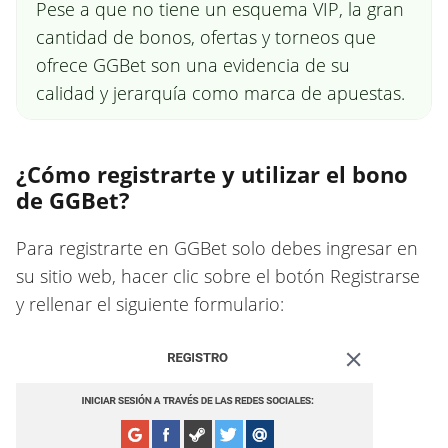
Pese a que no tiene un esquema VIP, la gran
cantidad de bonos, ofertas y torneos que
ofrece GGBet son una evidencia de su
calidad y jerarquía como marca de apuestas.
¿Cómo registrarte y utilizar el bono
de GGBet?
Para registrarte en GGBet solo debes ingresar en
su sitio web, hacer clic sobre el botón Registrarse
y rellenar el siguiente formulario: