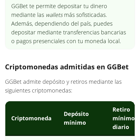
GGBet te permite depositar tu dinero
mediante las
wallets
más sofisticadas.
Además, dependiendo del país, puedes
depositar mediante transferencias bancarias
o pagos presenciales con tu moneda local.
Criptomonedas admitidas en GGBet
GGBet admite depósito y retiros mediante las
siguientes criptomonedas:
Retiro
Depósito
Criptomoneda
mínimo
mínimo
diario