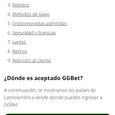
Registro
Métodos de pago
Criptomonedas admitidas
Seguridad y licencias
Juegos
Retiros
Atención al cliente
¿Dónde es aceptado GGBet?
A continuación, te mostramos los países de
Latinoamérica desde donde puedes ingresar a
GGBet: