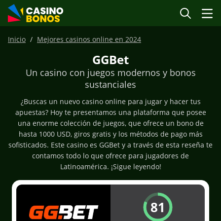
Inicio
Mejores casinos online en 2024
GGBet
Un casino con juegos modernos y bonos
sustanciales
¿Buscas un nuevo casino online para jugar y hacer tus
apuestas? Hoy te presentamos una plataforma que posee
una enorme colección de juegos, que ofrece un bono de
hasta 1000 USD, giros gratis y los métodos de pago más
sofisticados. Este casino es GGBet y a través de esta reseña te
contamos todo lo que ofrece para jugadores de
Latinoamérica. ¡Sigue leyendo!
81