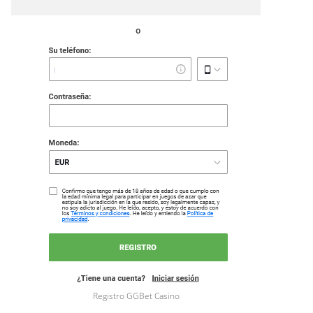
Registro GGBet Casino