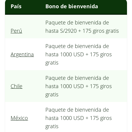
País
Bono de bienvenida
Paquete de bienvenida de
Perú
hasta S/2920 + 175 giros gratis
Paquete de bienvenida de
Argentina
hasta 1000 USD + 175 giros
gratis
Paquete de bienvenida de
Chile
hasta 1000 USD + 175 giros
gratis
Paquete de bienvenida de
México
hasta 1000 USD + 175 giros
gratis