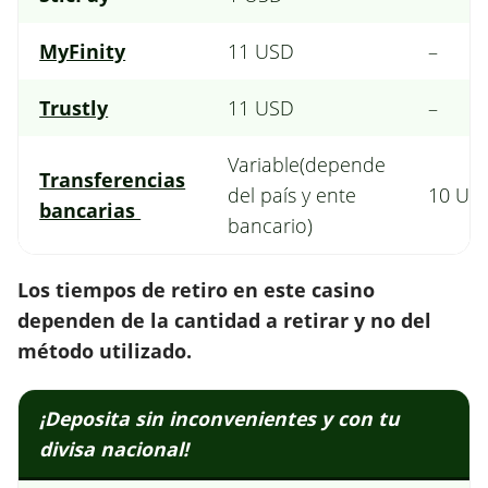
MyFinity
11 USD
–
Trustly
11 USD
–
Variable(depende
Transferencias
del país y ente
10 US
bancarias
bancario)
Los tiempos de retiro en este casino
dependen de la cantidad a retirar y no del
método utilizado.
¡Deposita sin inconvenientes y con tu
divisa nacional!