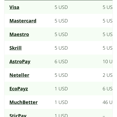
Visa
5 USD
5 USD
Mastercard
5 USD
5 US
Maestro
5 USD
5 USD
Skrill
5 USD
5 USD
AstroPay
6 USD
10 US
Neteller
5 USD
2 USD
EcoPayz
1 USD
6 USD
MuchBetter
1 USD
46 US
SticPay
1 USD
–