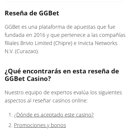
Reseña de GGBet
GGBet es una plataforma de apuestas que fue
fundada en 2016 y que pertenece a las compañías
filiales Brivio Limited (Chipre) e Invicta Networks
N.V. (Curazao).
¿Qué encontrarás en esta reseña de
GGBet Casino?
Nuestro equipo de expertos evalúa los siguientes
aspectos al reseñar casinos online:
¿Dónde es aceptado este casino?
Promociones y bonos